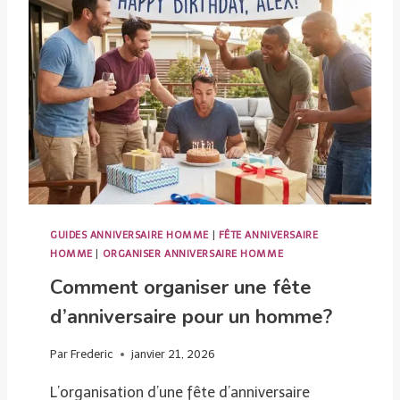
M
S
M
D
E
E
F
Ê
T
E
D
’
A
N
GUIDES ANNIVERSAIRE HOMME
|
FÊTE ANNIVERSAIRE
N
HOMME
|
ORGANISER ANNIVERSAIRE HOMME
I
Comment organiser une fête
V
E
d’anniversaire pour un homme?
R
S
Par
Frederic
janvier 21, 2026
A
L’organisation d’une fête d’anniversaire
I