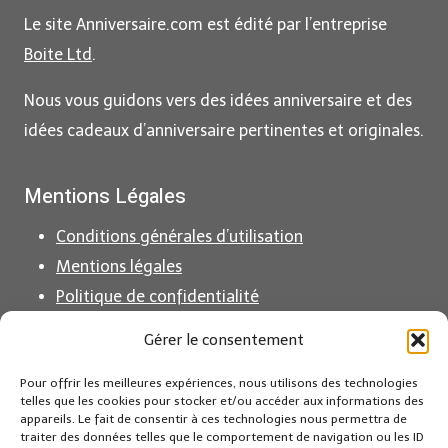
U
Le site Anniversaire.com est édité par l’entreprise
I
N
S
H
Boite Ltd
.
E
O
R
M
Nous vous guidons vers des idées anniversaire et des
U
M
idées cadeaux d’anniversaire pertinentes et originales.
N
E
E
Mentions Légales
F
Ê
Conditions générales d’utilisation
T
E
Mentions légales
D
Politique de confidentialité
’
Politique de cookies (EU)
A
Gérer le consentement
N
N
Pour offrir les meilleures expériences, nous utilisons des technologies
Partenaire Amazon France
telles que les cookies pour stocker et/ou accéder aux informations des
I
appareils. Le fait de consentir à ces technologies nous permettra de
V
traiter des données telles que le comportement de navigation ou les ID
En tant que Partenaire Amazon, je réalise un bénéfice