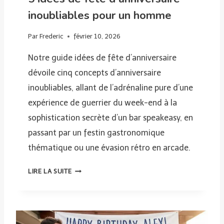
N
inoubliables pour un homme
I
V
Par
Frederic
février 10, 2026
E
Notre guide idées de fête d’anniversaire
R
S
dévoile cinq concepts d’anniversaire
A
inoubliables, allant de l’adrénaline pure d’une
I
expérience de guerrier du week-end à la
R
sophistication secrète d’un bar speakeasy, en
E
P
passant par un festin gastronomique
O
thématique ou une évasion rétro en arcade.
U
R
5
LIRE LA SUITE
U
I
N
D
H
É
O
E