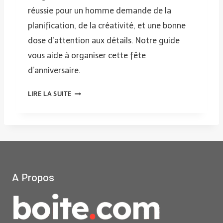
R
réussie pour un homme demande de la
E
planification, de la créativité, et une bonne
I
dose d’attention aux détails. Notre guide
N
vous aide à organiser cette fête
O
U
d’anniversaire.
B
C
L
LIRE LA SUITE
O
I
M
A
M
B
E
L
N
E
T
S
A Propos
O
P
R
O
G
U
A
R
N