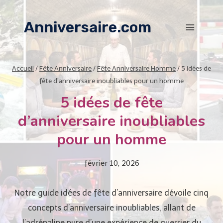
Aller
au
Anniversaire.com
contenu
Accueil
/
Fête Anniversaire
/
Fête Anniversaire Homme
/
5 idées de
fête d’anniversaire inoubliables pour un homme
5 idées de fête
d’anniversaire inoubliables
pour un homme
février 10, 2026
Notre guide idées de fête d’anniversaire dévoile cinq
concepts d’anniversaire inoubliables, allant de
l’adrénaline pure d’une expérience de guerrier du