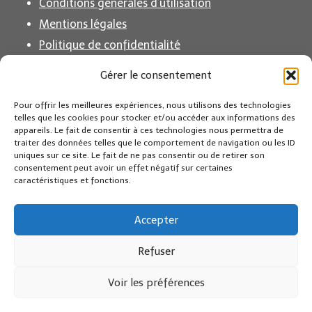
Conditions générales d’utilisation
Mentions légales
Politique de confidentialité
Politique de cookies (EU)
Gérer le consentement
Pour offrir les meilleures expériences, nous utilisons des technologies
Partenaire Amazon France
telles que les cookies pour stocker et/ou accéder aux informations des
appareils. Le fait de consentir à ces technologies nous permettra de
traiter des données telles que le comportement de navigation ou les ID
En tant que Partenaire Amazon, je réalise un bénéfice
uniques sur ce site. Le fait de ne pas consentir ou de retirer son
consentement peut avoir un effet négatif sur certaines
sur les achats remplissant les conditions requises.
caractéristiques et fonctions.
Amazon et le logo Amazon sont des marques
Accepter
d’Amazon.com, Inc. ou de ses sociétés affiliées.
Refuser
Voir les préférences
© 2026 Anniversaire.com - Thème WordPress par
Kadence WP