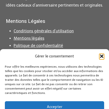
idées cadeaux d’anniversaire pertinentes et originales.
Mentions Légales
Conditions générales d’utilisation
Mentions légales
Politique de confidentialité
Politique de cookies (EU)
Gérer le consentement
Pour offrir les meilleures expériences, nous utilisons des technologies
Partenaire Amazon France
telles que les cookies pour stocker et/ou accéder aux informations des
appareils. Le fait de consentir à ces technologies nous permettra de
traiter des données telles que le comportement de navigation ou les ID
En tant que Partenaire Amazon, je réalise un bénéfice
uniques sur ce site. Le fait de ne pas consentir ou de retirer son
consentement peut avoir un effet négatif sur certaines
sur les achats remplissant les conditions requises.
caractéristiques et fonctions.
Amazon et le logo Amazon sont des marques
Accepter
d’Amazon.com, Inc. ou de ses sociétés affiliées.