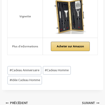
Vignette
Plus d’informations
Acheter sur Amazon
Étiquettes
#
Cadeau Anniversaire
#
Cadeau Homme
de
#
Idée Cadeau Homme
la
publication :
PRÉCÉDENT
SUIVANT