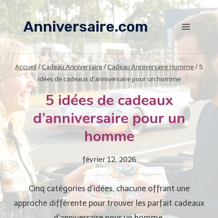
Aller
au
Anniversaire.com
contenu
Accueil
/
Cadeau Anniversaire
/
Cadeau Anniversaire Homme
/
5
idées de cadeaux d’anniversaire pour un homme
5 idées de cadeaux
d’anniversaire pour un
homme
février 12, 2026
Cinq catégories d’idées, chacune offrant une
approche différente pour trouver les parfait cadeaux
d’anniversaire pour un homme.