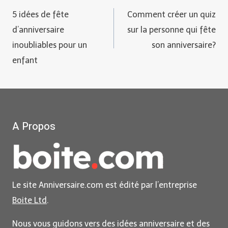
Navigation
5 idées de fête
Comment créer un quiz
de
d’anniversaire
sur la personne qui fête
inoubliables pour un
son anniversaire?
l’article
enfant
A Propos
Le site Anniversaire.com est édité par l’entreprise
Boite Ltd
.
Nous vous guidons vers des idées anniversaire et des